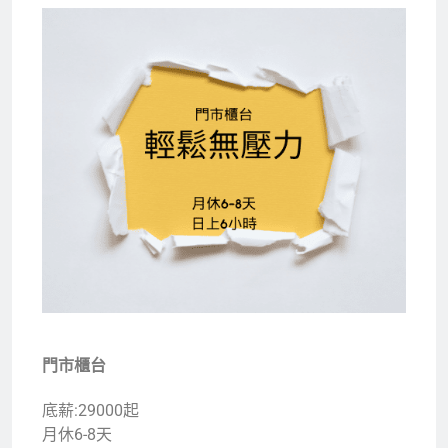
門市櫃台
底薪:29000起
月休6-8天