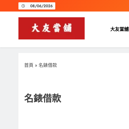
Skip
08/06/2026
to
content
大友當舖
桃園最受青睞的當舖,專辦汽車
汽車借款,機車借款,黃金珠寶,證件借款,遊樂器借款-3
首頁
»
名錶借款
名錶借款