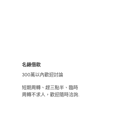
名錶借款
300萬以內歡迎討論
短期周轉、趕三點半、臨時
周轉不求人，歡迎隨時洽詢.