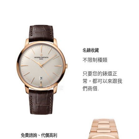
名錶收藏
不限制種類
只要您的錶還正
常，都可以來跟我
們商借.​​
免費諮詢、代償高利