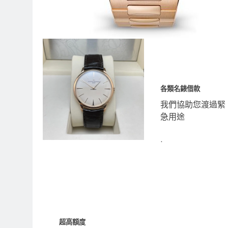
各類名錶借款
我們協助您渡過緊
急用途
.​
超高額度