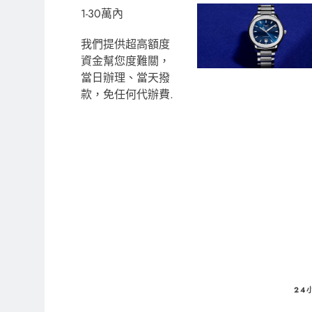
1-30萬內
我們提供超高額度
資金幫您度難關，
當日辦理、當天撥
款，免任何代辦費.​​
24