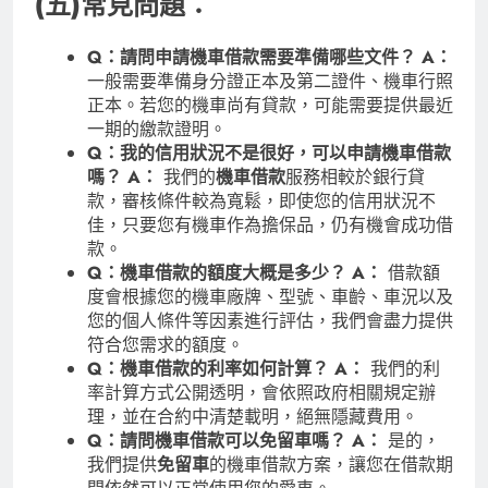
(五)常見問題：
Q：請問申請機車借款需要準備哪些文件？
A：
一般需要準備身分證正本及第二證件、機車行照
正本。若您的機車尚有貸款，可能需要提供最近
一期的繳款證明。
Q：我的信用狀況不是很好，可以申請機車借款
嗎？
A：
我們的
機車借款
服務相較於銀行貸
款，審核條件較為寬鬆，即使您的信用狀況不
佳，只要您有機車作為擔保品，仍有機會成功借
款。
Q：機車借款的額度大概是多少？
A：
借款額
度會根據您的機車廠牌、型號、車齡、車況以及
您的個人條件等因素進行評估，我們會盡力提供
符合您需求的額度。
Q：機車借款的利率如何計算？
A：
我們的利
率計算方式公開透明，會依照政府相關規定辦
理，並在合約中清楚載明，絕無隱藏費用。
Q：請問機車借款可以免留車嗎？
A：
是的，
我們提供
免留車
的機車借款方案，讓您在借款期