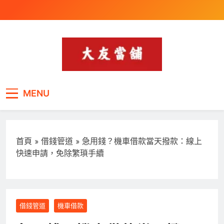
Skip
to
content
桃園最受青睞的當舖,專
汽車借款,機車借款,黃金珠寶,證件借款,遊樂
MENU
器借款-30分鐘快速撥款,額度最高,速度最快
辦汽車借款,機車借
款,3C借款,手機借款,筆
電借款,遊樂器借款
首頁
»
借錢管道
»
急用錢？機車借款當天撥款：線上
快速申請，免除繁瑣手續
借錢管道
機車借款