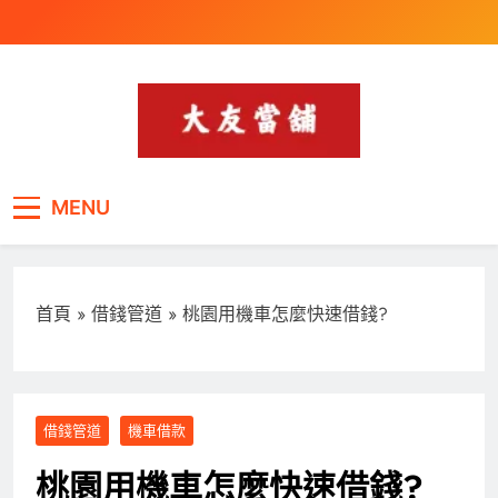
Skip
to
content
桃園最受青睞的當舖,專
汽車借款,機車借款,黃金珠寶,證件借款,遊樂
MENU
器借款-30分鐘快速撥款,額度最高,速度最快
辦汽車借款,機車借
款,3C借款,手機借款,筆
電借款,遊樂器借款
首頁
»
借錢管道
»
桃園用機車怎麼快速借錢?
借錢管道
機車借款
桃園用機車怎麼快速借錢?