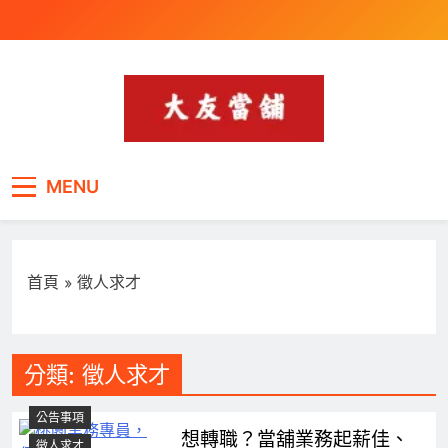
Skip
to
content
桃園最受青睞的當舖,專
汽車借款,機車借款,黃金珠寶,證件借款,遊樂
MENU
器借款-30分鐘快速撥款,額度最高,速度最快
辦汽車借款,機車借
款,3C借款,手機借款,筆
電借款,遊樂器借款
首頁
»
徵人求才
分類:
徵人求才
公告事項
想轉職？當舖業務起薪佳、
徵人求才